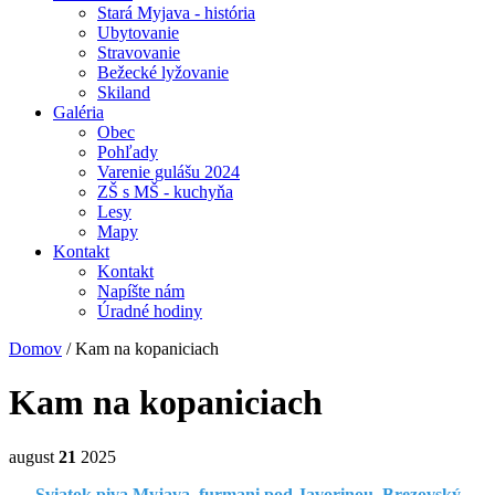
Stará Myjava - história
Ubytovanie
Stravovanie
Bežecké lyžovanie
Skiland
Galéria
Obec
Pohľady
Varenie gulášu 2024
ZŠ s MŠ - kuchyňa
Lesy
Mapy
Kontakt
Kontakt
Napíšte nám
Úradné hodiny
Domov
/
Kam na kopaniciach
Kam na kopaniciach
august
21
2025
Sviatok piva Myjava, furmani pod Javorinou, Brezovský