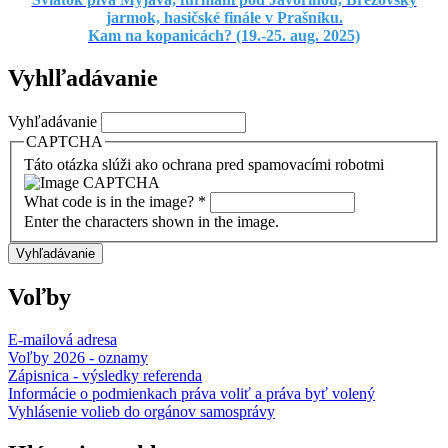
jarmok, hasičské finále v Prašníku.
Kam na kopanicách? (19.-25. aug. 2025)
Vyhlľadávanie
Vyhľadávanie
CAPTCHA
Táto otázka slúži ako ochrana pred spamovacími robotmi
What code is in the image?
*
Enter the characters shown in the image.
Voľby
E-mailová adresa
Voľby 2026 - oznamy
Zápisnica - výsledky referenda
Informácie o podmienkach práva voliť a práva byť volený
Vyhlásenie volieb do orgánov samosprávy