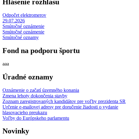
Hlásenie rozhlasu
Odpočet elektromerov
29.07.2026
Smútočné oznámenie
Smútočné oznámenie
Smútočné oznamy
Fond na podporu športu
aaa
Úradné oznamy
Oznámenie o začatí územného konania
Zmena lehoty dokončenia stavby
Zoznam zaregistrovaných kandidátov pre voľby prezidenta SR
Určenie e-mailovej adresy pre doručenie žiadosti o vydanie
hlasovacieho preukazu
Voľby do Európskeho parlamentu
Novinky