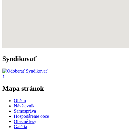
Syndikovať
↑
Mapa stránok
Občan
Návštevník
Samospráva
Hospodárenie obce
Obecné lesy
Galéria