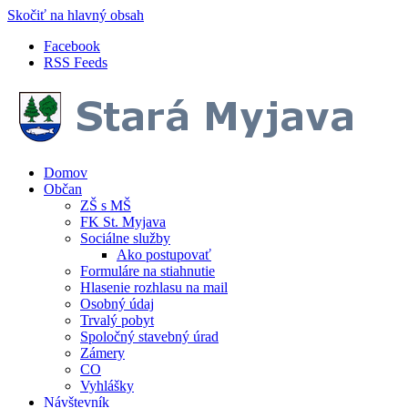
Skočiť na hlavný obsah
Facebook
RSS Feeds
Domov
Občan
ZŠ s MŠ
FK St. Myjava
Sociálne služby
Ako postupovať
Formuláre na stiahnutie
Hlasenie rozhlasu na mail
Osobný údaj
Trvalý pobyt
Spoločný stavebný úrad
Zámery
CO
Vyhlášky
Návštevník