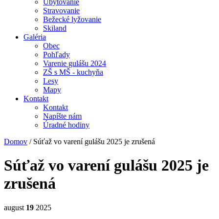
Ubytovanie
Stravovanie
Bežecké lyžovanie
Skiland
Galéria
Obec
Pohľady
Varenie gulášu 2024
ZŠ s MŠ - kuchyňa
Lesy
Mapy
Kontakt
Kontakt
Napíšte nám
Úradné hodiny
Domov
/
Súťaž vo varení gulášu 2025 je zrušená
Súťaž vo varení gulášu 2025 je
zrušená
august
19
2025