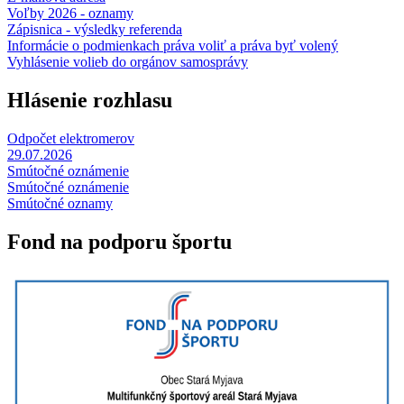
Voľby 2026 - oznamy
Zápisnica - výsledky referenda
Informácie o podmienkach práva voliť a práva byť volený
Vyhlásenie volieb do orgánov samosprávy
Hlásenie rozhlasu
Odpočet elektromerov
29.07.2026
Smútočné oznámenie
Smútočné oznámenie
Smútočné oznamy
Fond na podporu športu