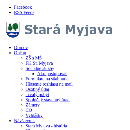
Skočiť na hlavný obsah
Facebook
RSS Feeds
Domov
Občan
ZŠ s MŠ
FK St. Myjava
Sociálne služby
Ako postupovať
Formuláre na stiahnutie
Hlasenie rozhlasu na mail
Osobný údaj
Trvalý pobyt
Spoločný stavebný úrad
Zámery
CO
Vyhlášky
Návštevník
Stará Myjava - história