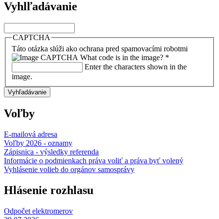
Vyhlľadávanie
Vyhľadávanie
CAPTCHA
Táto otázka slúži ako ochrana pred spamovacími robotmi
What code is in the image?
*
Enter the characters shown in the
image.
Voľby
E-mailová adresa
Voľby 2026 - oznamy
Zápisnica - výsledky referenda
Informácie o podmienkach práva voliť a práva byť volený
Vyhlásenie volieb do orgánov samosprávy
Hlásenie rozhlasu
Odpočet elektromerov