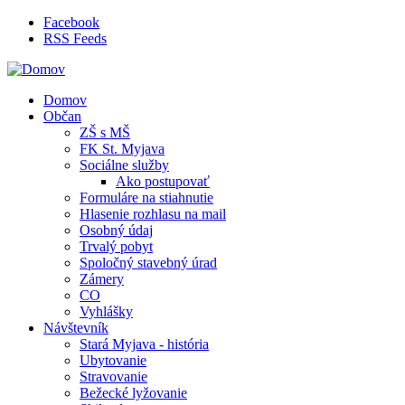
Skočiť na hlavný obsah
Facebook
RSS Feeds
Domov
Občan
ZŠ s MŠ
FK St. Myjava
Sociálne služby
Ako postupovať
Formuláre na stiahnutie
Hlasenie rozhlasu na mail
Osobný údaj
Trvalý pobyt
Spoločný stavebný úrad
Zámery
CO
Vyhlášky
Návštevník
Stará Myjava - história
Ubytovanie
Stravovanie
Bežecké lyžovanie