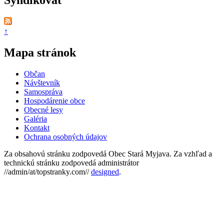
Syndikovať
↑
Mapa stránok
Občan
Návštevník
Samospráva
Hospodárenie obce
Obecné lesy
Galéria
Kontakt
Ochrana osobných údajov
Za obsahovú stránku zodpovedá Obec Stará Myjava. Za vzhľad a
technickú stránku zodpovedá administrátor
//admin/at/topstranky.com//
designed
.