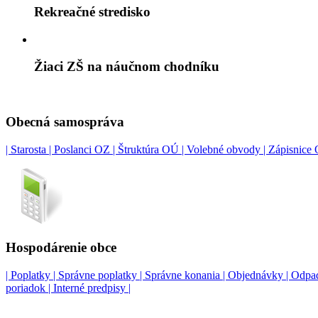
Rekreačné stredisko
Žiaci ZŠ na náučnom chodníku
Obecná samospráva
| Starosta |
Poslanci OZ |
Štruktúra OÚ |
Volebné obvody |
Zápisnice 
Hospodárenie obce
| Poplatky |
Správne poplatky |
Správne konania |
Objednávky |
Odpad
poriadok |
Interné predpisy |