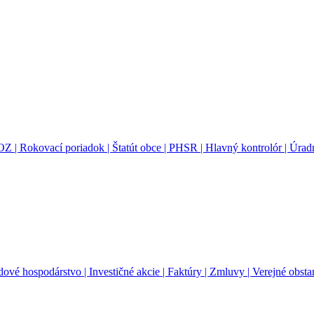
OZ |
Rokovací poriadok |
Štatút obce |
PHSR |
Hlavný kontrolór |
Úradn
ové hospodárstvo |
Investičné akcie |
Faktúry |
Zmluvy |
Verejné obsta