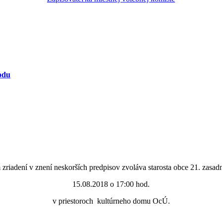
odu
iadení v znení neskorších predpisov zvoláva starosta obce 21. zasadn
15.08.2018 o 17:00 hod.
v priestoroch kultúrneho domu OcÚ.