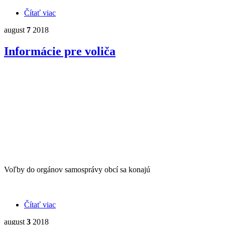
Čítať viac
o Pozvánka na zasadnutie OZ
august
7
2018
Informácie pre voliča
Voľby do orgánov samosprávy obcí sa konajú
Čítať viac
o Informácie pre voliča
august
3
2018