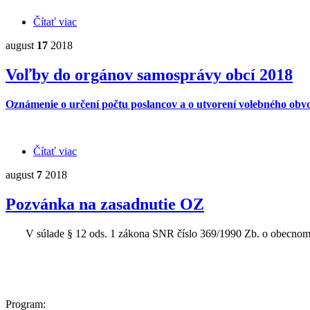
Čítať viac
o Menovací dekrét
august
17
2018
Voľby do orgánov samosprávy obcí 2018
Oznámenie o určení počtu poslancov a o utvorení volebného obv
Čítať viac
o Voľby do orgánov samosprávy obcí 2018
august
7
2018
Pozvánka na zasadnutie OZ
V súlade § 12 ods. 1 zákona SNR číslo 369/1990 Zb. o obecnom zr
Program: