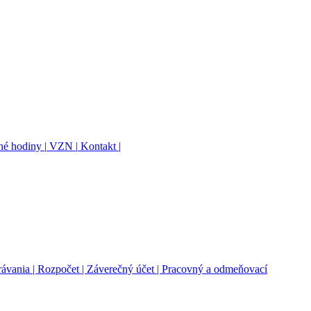
é hodiny |
VZN |
Kontakt |
rávania |
Rozpočet |
Záverečný účet |
Pracovný a odmeňovací