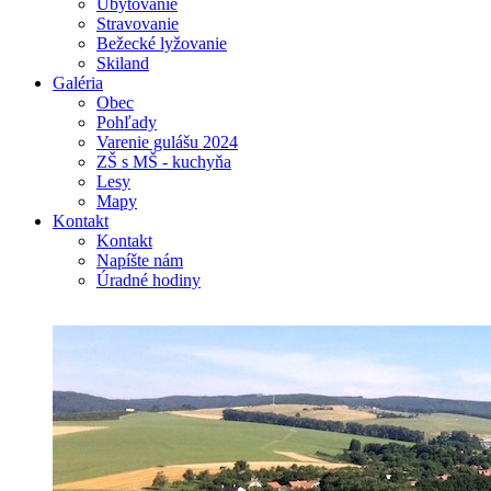
Ubytovanie
Stravovanie
Bežecké lyžovanie
Skiland
Galéria
Obec
Pohľady
Varenie gulášu 2024
ZŠ s MŠ - kuchyňa
Lesy
Mapy
Kontakt
Kontakt
Napíšte nám
Úradné hodiny