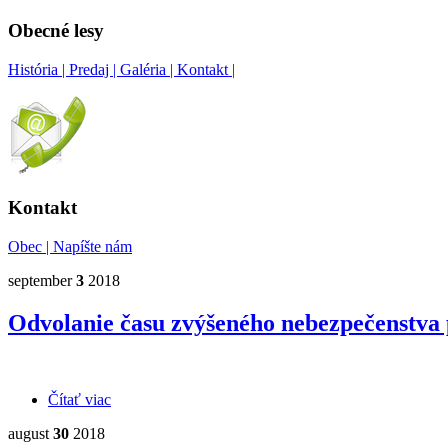
Obecné lesy
História |
Predaj |
Galéria |
Kontakt |
Kontakt
Obec |
Napíšte nám
september
3
2018
Odvolanie času zvýšeného nebezpečenstva 
Čítať viac
o Odvolanie času zvýšeného nebezpečenstva požiaro
august
30
2018