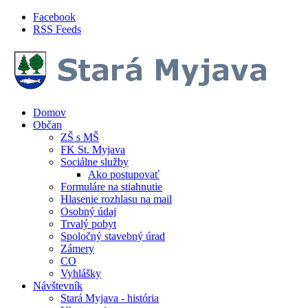
Skočiť na hlavný obsah
Facebook
RSS Feeds
Domov
Občan
ZŠ s MŠ
FK St. Myjava
Sociálne služby
Ako postupovať
Formuláre na stiahnutie
Hlasenie rozhlasu na mail
Osobný údaj
Trvalý pobyt
Spoločný stavebný úrad
Zámery
CO
Vyhlášky
Návštevník
Stará Myjava - história