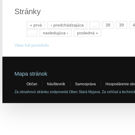
Stránky
« prvá
‹ predchádzajúca
…
38
39
4
…
nasledujúca ›
posledná »
View full portofolio
Mapa stránok
Občan
Návštevník
Samospráva
Hospodárenie ob
Za obsahovú stránku zodpovedá Obec Stará Myjava. Za vzhľad a technickú