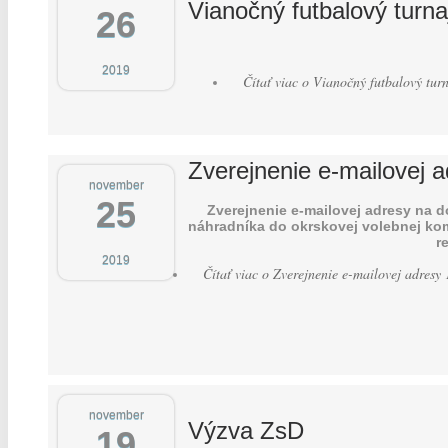
Vianočný futbalový turna
26
2019
Čítať viac
o Vianočný futbalový tur
Zverejnenie e-mailovej a
november
25
Zverejnenie e-mailovej adresy na 
náhradníka do okrskovej volebnej kom
r
2019
Čítať viac
o Zverejnenie e-mailovej adresy 
november
Výzva ZsD
19