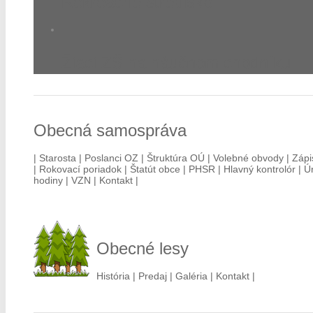
Rekreačné stredisko
Žiaci ZŠ na náučnom chodníku
Obecná samospráva
| Starosta |
Poslanci OZ |
Štruktúra OÚ |
Volebné obvody |
Zápi
|
Rokovací poriadok |
Štatút obce |
PHSR |
Hlavný kontrolór |
Ú
hodiny |
VZN |
Kontakt |
Obecné lesy
História |
Predaj |
Galéria |
Kontakt |