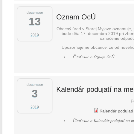
december
Oznam OcÚ
13
Obecný úrad v Starej Myjave oznamuje, 
bude dňa 17. decembra 2019 pri zbe
2019
označenie odpado
Upozorňujeme občanov, že od nového
Čítať viac
o Oznam OcÚ
december
Kalendár podujatí na m
3
P
2019
Kalendár podujat
Čítať viac
o Kalendár podujatí na m