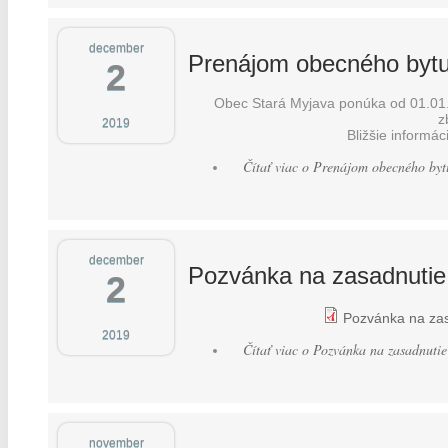
december
Prenájom obecného byt
2
Obec Stará Myjava ponúka od 01.01
z
2019
Bližšie informá
Čítať viac
o Prenájom obecného byt
december
Pozvánka na zasadnuti
2
Pozvánka na zas
2019
Čítať viac
o Pozvánka na zasadnuti
november