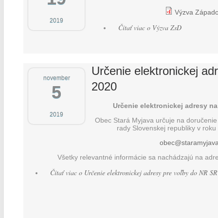
Výzva Západos
2019
Čítať viac
o Výzva ZsD
Určenie elektronickej a
november
2020
5
Určenie elektronickej adresy n
2019
Obec Stará Myjava určuje na doručenie 
rady Slovenskej republiky v roku
obec@staramyjava
Všetky relevantné informácie sa nachádzajú na ad
Čítať viac
o Určenie elektronickej adresy pre voľby do NR S