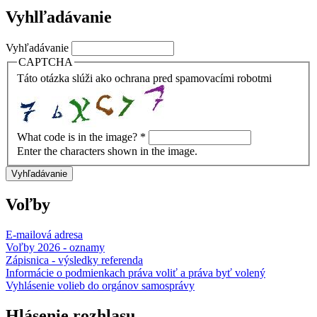
Vyhlľadávanie
Vyhľadávanie
CAPTCHA
Táto otázka slúži ako ochrana pred spamovacími robotmi
What code is in the image?
*
Enter the characters shown in the image.
Voľby
E-mailová adresa
Voľby 2026 - oznamy
Zápisnica - výsledky referenda
Informácie o podmienkach práva voliť a práva byť volený
Vyhlásenie volieb do orgánov samosprávy
Hlásenie rozhlasu