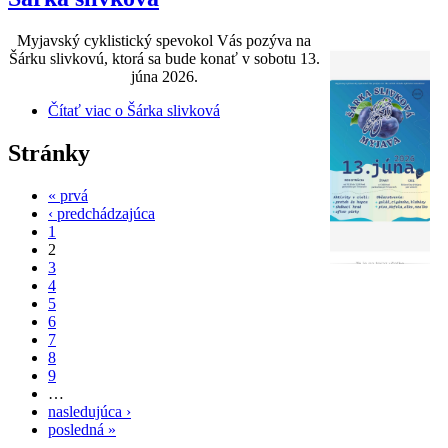
Myjavský cyklistický spevokol Vás pozýva na
Šárku slivkovú, ktorá sa bude konať v sobotu 13.
júna 2026.
Čítať viac
o Šárka slivková
Stránky
« prvá
‹ predchádzajúca
1
2
3
4
5
6
7
8
9
…
nasledujúca ›
posledná »