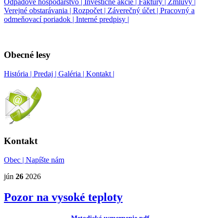
Odpadové hospodárstvo |
Investičné akcie |
Faktúry |
Zmluvy |
Verejné obstarávania |
Rozpočet |
Záverečný účet |
Pracovný a
odmeňovací poriadok |
Interné predpisy |
Obecné lesy
História |
Predaj |
Galéria |
Kontakt |
Kontakt
Obec |
Napíšte nám
jún
26
2026
Pozor na vysoké teploty