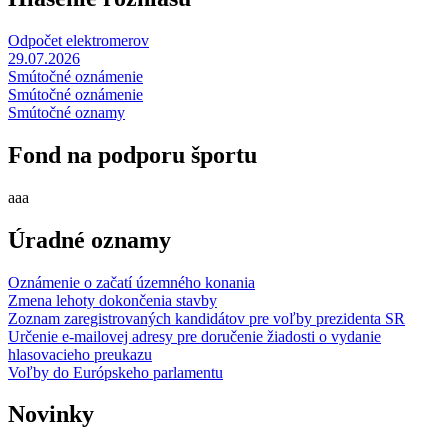
Odpočet elektromerov
29.07.2026
Smútočné oznámenie
Smútočné oznámenie
Smútočné oznamy
Fond na podporu športu
aaa
Úradné oznamy
Oznámenie o začatí územného konania
Zmena lehoty dokončenia stavby
Zoznam zaregistrovaných kandidátov pre voľby prezidenta SR
Určenie e-mailovej adresy pre doručenie žiadosti o vydanie
hlasovacieho preukazu
Voľby do Európskeho parlamentu
Novinky