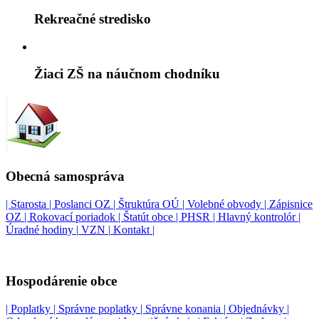
Rekreačné stredisko
Žiaci ZŠ na náučnom chodníku
Obecná samospráva
| Starosta |
Poslanci OZ |
Štruktúra OÚ |
Volebné obvody |
Zápisnice
OZ |
Rokovací poriadok |
Štatút obce |
PHSR |
Hlavný kontrolór |
Úradné hodiny |
VZN |
Kontakt |
Hospodárenie obce
| Poplatky |
Správne poplatky |
Správne konania |
Objednávky |