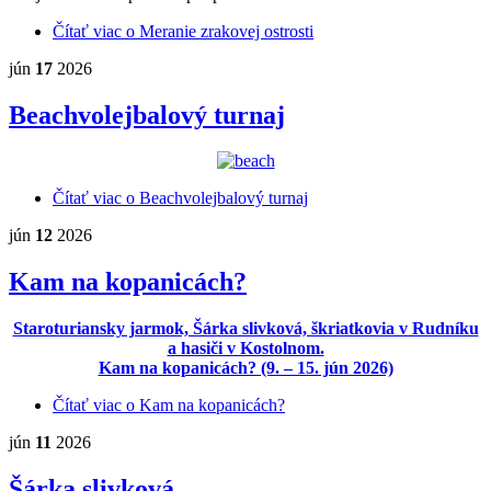
Čítať viac
o Meranie zrakovej ostrosti
jún
17
2026
Beachvolejbalový turnaj
Čítať viac
o Beachvolejbalový turnaj
jún
12
2026
Kam na kopanicách?
Staroturiansky jarmok, Šárka slivková, škriatkovia v Rudníku
a hasiči v Kostolnom.
Kam na kopanicách? (9. – 15. jún 2026)
Čítať viac
o Kam na kopanicách?
jún
11
2026
Šárka slivková