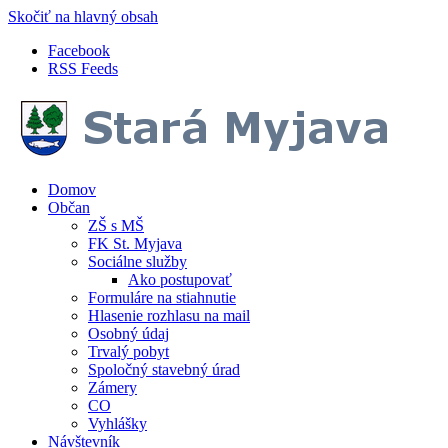
Skočiť na hlavný obsah
Facebook
RSS Feeds
Domov
Občan
ZŠ s MŠ
FK St. Myjava
Sociálne služby
Ako postupovať
Formuláre na stiahnutie
Hlasenie rozhlasu na mail
Osobný údaj
Trvalý pobyt
Spoločný stavebný úrad
Zámery
CO
Vyhlášky
Návštevník