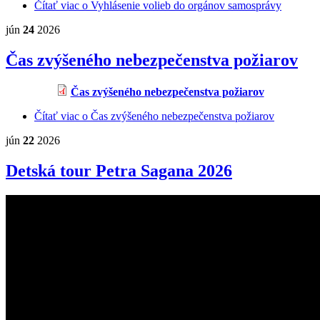
Čítať viac
o Vyhlásenie volieb do orgánov samosprávy
jún
24
2026
Čas zvýšeného nebezpečenstva požiarov
Čas zvýšeného nebezpečenstva požiarov
Čítať viac
o Čas zvýšeného nebezpečenstva požiarov
jún
22
2026
Detská tour Petra Sagana 2026